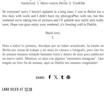
Sandyford. 5. Metro station Berlin. 6. You&Me
Hi everyone! sorry I haven't updated in a long time, I was in Berlin for a
few days with work and I didn't have my photograPher with me, but this
weekend we're taking lots of pictures and I'll publish new outfit post really
soon. Hope you guys enjoy your weekend, it's freezing cold in Dublin.
Much love,
L
Hola a todos! lo primero, disculpas por no haber actualizado, he estado en
Berlín por temas de trabajo y no tenía mi cámara o fotógrafo, pero este fin
de semana estamos echando bastantes fotos y dentro de muy poco publicaré
un nuevo outfit. Mientras, os dejo con algunos "momentos instagram". Que
tengáis un feliz fin de semana, aquí en Dublín nos estamos congelando!
SHARE:
LARA SILES
AT
12:18