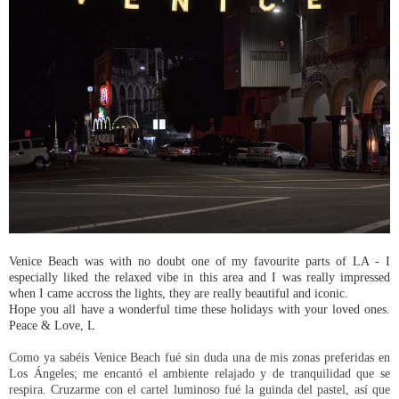
Venice Beach was with no doubt one of my favourite parts of LA - I
especially liked the relaxed vibe in this area and I was really impressed
when I came accross the lights, they are really beautiful and iconic.
Hope you all have a wonderful time these holidays with your loved ones.
Peace & Love, L
Como ya sabéis Venice Beach fué sin duda una de mis zonas preferidas en
Los Ángeles; me encantó el ambiente relajado y de tranquilidad que se
respira. Cruzarme con el cartel luminoso fué la guinda del pastel, así que