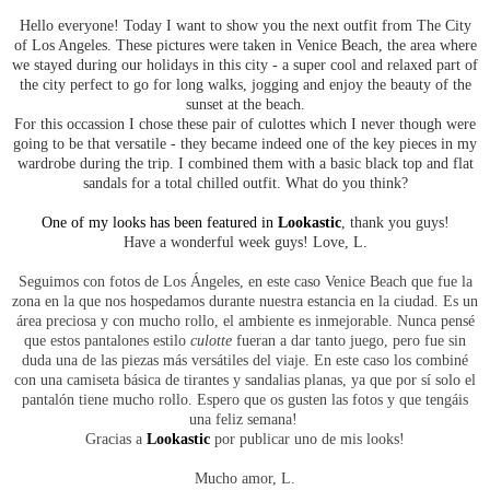
Hello everyone! Today I want to show you the next outfit from The City
of Los Angeles. These pictures were taken in Venice Beach, the area where
we stayed during our holidays in this city - a super cool and relaxed part of
the city perfect to go for long walks, jogging and enjoy the beauty of the
sunset at the beach.
For this occassion I chose these pair of culottes which I never though were
going to be that versatile - they became indeed one of the key pieces in my
wardrobe during the trip. I combined them with a basic black top and flat
sandals for a total chilled outfit. What do you think?
One of my looks has been featured in
Lookastic
, thank you guys!
Have a wonderful week guys! Love, L.
Seguimos con fotos de Los Ángeles, en este caso Venice Beach que fue la
zona en la que nos hospedamos durante nuestra estancia en la ciudad. Es un
área preciosa y con mucho rollo, el ambiente es inmejorable. Nunca pensé
que estos pantalones estilo
culotte
fueran a dar tanto juego, pero fue sin
duda una de las piezas más versátiles del viaje. En este caso los combiné
con una camiseta básica de tirantes y sandalias planas, ya que por sí solo el
pantalón tiene mucho rollo. Espero que os gusten las fotos y que tengáis
una feliz semana!
Gracias a
Lookastic
por publicar uno de mis looks!
Mucho amor, L.