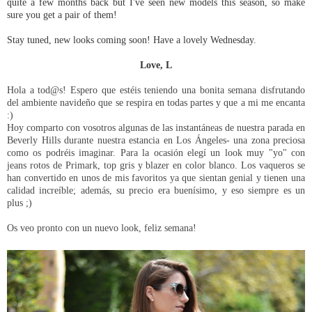
quite a few months back but I've seen new models this season, so make
sure you get a pair of them!
Stay tuned, new looks coming soon! Have a lovely Wednesday.
Love, L
Hola a tod@s! Espero que estéis teniendo una bonita semana disfrutando
del ambiente navideño que se respira en todas partes y que a mi me encanta
:)
Hoy comparto con vosotros algunas de las instantáneas de nuestra parada en
Beverly Hills durante nuestra estancia en Los Ángeles- una zona preciosa
como os podréis imaginar. Para la ocasión elegí un look muy "yo" con
jeans rotos de Primark, top gris y blazer en color blanco. Los vaqueros se
han convertido en unos de mis favoritos ya que sientan genial y tienen una
calidad increíble; además, su precio era buenísimo, y eso siempre es un
plus ;)
Os veo pronto con un nuevo look, feliz semana!