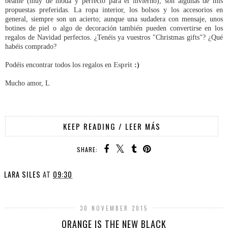
beanie (muy de moda y perfecto para el invierno), son algunas de mis
propuestas preferidas. La ropa interior, los bolsos y los accesorios en
general, siempre son un acierto; aunque una sudadera con mensaje, unos
botines de piel o algo de decoración también pueden convertirse en los
regalos de Navidad perfectos. ¿Tenéis ya vuestros "Christmas gifts"? ¿Qué
habéis comprado?
Podéis encontrar todos los regalos en
Esprit
:)
Mucho amor, L
KEEP READING / LEER MÁS
SHARE:
LARA SILES
AT
09:30
30 NOVEMBER 2015
ORANGE IS THE NEW BLACK