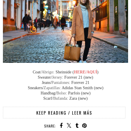
Coat/
Abrigo
: Sheinside (
HERE/AQUÍ
)
Sweater/
Jersey
: Forever 21 (new)
Jeans/
Pantalones
: Forever 21
Sneakers/
Zapatillas
: Adidas Stan Smith (new)
Handbag/
Bolso
: Parfois (new)
Scarf/
Bufanda
: Zara (new)
KEEP READING / LEER MÁS
SHARE: