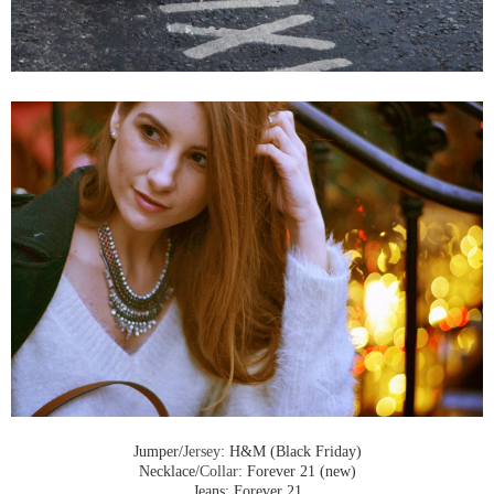
Jumper/
Jersey
: H&M (Black Friday)
Necklace/
Collar
: Forever 21 (new)
Jeans: Forever 21