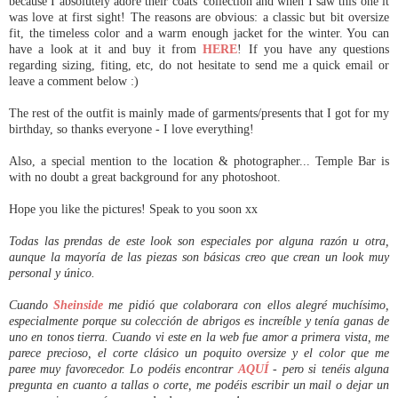
because I absolutely adore their coats' collection and when I saw this one it
was love at first sight! The reasons are obvious: a classic but bit oversize
fit, the timeless color and a warm enough jacket for the winter. You can
have a look at it and buy it from
HERE
! If you have any questions
regarding sizing, fiting, etc, do not hesitate to send me a quick email or
leave a comment below :)
The rest of the outfit is mainly made of garments/presents that I got for my
birthday, so thanks everyone - I love everything!
Also, a special mention to the location & photographer... Temple Bar is
with no doubt a great background for any photoshoot.
Hope you like the pictures! Speak to you soon xx
Todas las prendas de este look son especiales por alguna razón u otra,
aunque la mayoría de las piezas son básicas creo que crean un look muy
personal y único.
Cuando
Sheinside
me pidió que colaborara con ellos alegré muchísimo,
especialmente porque su colección de abrigos es increíble y tenía ganas de
uno en tonos tierra. Cuando vi este en la web fue amor a primera vista, me
parece precioso, el corte clásico un poquito oversize y el color que me
paree muy favorecedor. Lo podéis encontrar
AQUÍ
- pero si tenéis alguna
pregunta en cuanto a tallas o corte, me podéis escribir un mail o dejar un