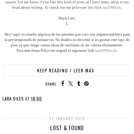
season. Let me know if you like this kind of posts as I have many ideas in my
head about styling. To check out my polyvore list click
lara109block
.
Much Love,
L
Hey! aquí os enseño algunas de las prendas que creo son imprescindibles para
la pre-temporada de primavera. No dudéis en decirme si os gustan este tipo de
post ya que tengo varias ideas de estilismo en mi cabeza últimamente.
Para más listas Polyvore seguid el siguiente link
lara109block
.
KEEP READING / LEER MÁS
SHARE:
LARA SILES
AT
16:00
23 JANUARY 2013
LOST & FOUND