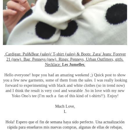
.Cardigan: Pul&Bear (sales)/ T-shirt (sales) & Boots: Zara/ Jeans: Forever
21 (new). Bag: Penneys (new). Rings: Penneys, Urban Outfitters, gitfs.
Necklace:
Les Jumelles
.
Hello everyone! hope you had an amazing weekend ;) Quick post to show
you a few new garments, some of them from the sales. I was really looking
forward to experimenting with black and white clothes (so in trend now)
and I think the result is very cool and wearable .So in love with my new
Yoko Ono's tee (I'm such a fan of this kind of t-shirts!!). Enjoy!
Much Love,
L
Hola! Espero que el fin de semana haya sido perfecto. Una actualización
rápida para enseñaros mis nuevas compras, algunas de ellas de rebajas,