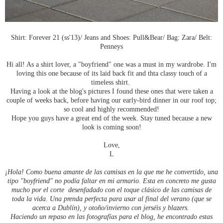
Shirt: Forever 21 (ss'13)/ Jeans and Shoes: Pull&Bear/ Bag: Zara/ Belt:
Penneys
Hi all! As a shirt lover, a "boyfriend" one was a must in my wardrobe. I'm
loving this one because of its laid back fit and thta classy touch of a
timeless shirt.
Having a look at the blog's pictures I found these ones that were taken a
couple of weeks back, before having our early-bird dinner in our roof top;
so cool and highly recommended!
Hope you guys have a great end of the week. Stay tuned because a new
look is coming soon!
Love,
L
¡Hola! Como buena amante de las camisas en la que me he convertido, una
tipo "boyfriend" no podía faltar en mi armario. Esta en concreto me gusta
mucho por el corte desenfadado con el toque clásico de las camisas de
toda la vida. Una prenda perfecta para usar al final del verano (que se
acerca a Dublín), y otoño/invierno con jerséis y blazers.
Haciendo un repaso en las fotografías para el blog, he encontrado estas