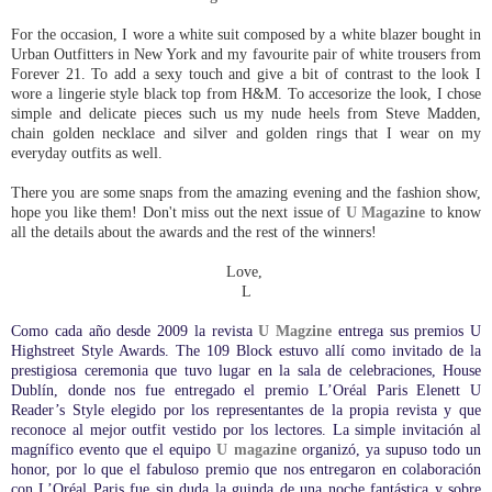
For the occasion, I wore a white suit composed by a white blazer bought in
Urban Outfitters in New York and my favourite pair of white trousers from
Forever 21. To add a sexy touch and give a bit of contrast to the look I
wore a lingerie style black top from H&M. To accesorize the look, I chose
simple and delicate pieces such us my nude heels from Steve Madden,
chain golden necklace and silver and golden rings that I wear on my
everyday outfits as well.
There you are some snaps from the amazing evening and the fashion show,
hope you like them! Don't miss out the next issue of
U Magazine
to know
all the details about the awards and the rest of the winners!
Love,
L
Como cada año desde 2009 la revista
U Magzine
entrega sus premios U
Highstreet Style Awards. The 109 Block estuvo allí como invitado de la
prestigiosa ceremonia que tuvo lugar en la sala de celebraciones, House
Dublín, donde nos fue entregado el premio L’Oréal Paris Elenett U
Reader’s Style elegido por los representantes de la propia revista y que
reconoce al mejor outfit vestido por los lectores. La simple invitación al
magnífico evento que el equipo
U magazine
organizó, ya supuso todo un
honor, por lo que el fabuloso premio que nos entregaron en colaboración
con L’Oréal Paris fue sin duda la guinda de una noche fantástica y sobre