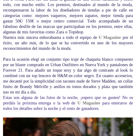
todo, con mucho estilo. Los premios, destinados al mundo de la moda,
recompensaron la labor de los diseñadores de tiendas a pie de calle en
categorías como: mejores vaqueros, mejores zapatos, mejor tienda para
gastar 50€/ 150€ o mejor centro comercial. Todo acompañado de un
fabuloso desfile de las marcas que participaban en los premios, entre ellas,
algunas de mis favoritas como Zara o Topshop.
Nuestra más sincera enhorabuena a todo el equipo de
U Magazine
por el
éxito, un año más, de lo que se ha convertido en uno de los mayores
reconocimientos del mundo de la moda.
Para la ocasión elegí un conjunto tipo traje de chaqueta blanco compuesto
por un blazer comprado en Urban Outfitters en Nueva York y pantalones de
Forever 21. Para añadir un toque sexy y dar algo de contraste al look lo
combiné con un top lencero de H&M en color negro. En cuanto acceserios,
me decanté por la simplicidad con tacones nude de Steve Madden, un collar
finito de Brandy Melville y anillos en tonos dorados y plata que también
uso en mi día a día.
Estas son alguna de las fotos de la noche, ¡espero que os gusten! No os
perdáis la próxima entrega o la web de
U Magazine
para enteraros de
todos los detalles sobre la noche y el resto de ganadores.