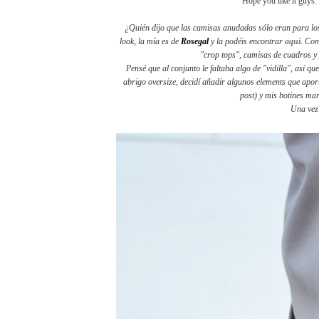
Hope you like it guys.
¿Quién dijo que las camisas anudadas sólo eran para los
look, la mía es de
Rosegal
y la podéis encontrar
aquí
.
Como
"crop tops", camisas de cuadros y 
Pensé que al conjunto le faltaba algo de "vidilla", así q
abrigo oversize, decidí añadir algunos elements que aport
post) y mis botines ma
Una vez 