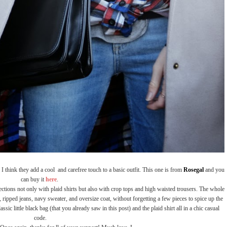
I think they add a cool and carefree touch to a basic outfit. This one is from
Rosegal
and you
can buy it
here
.
ctions not only with plaid shirts but also with crop tops and high waisted trousers. The whole
 ripped jeans, navy sweater, and oversize coat, without forgetting a few pieces to spice up the
classic little black bag (that you already saw in this post) and the plaid shirt all in a chic casual
code.