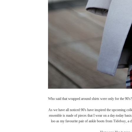
Who said that wrapped around shirts were only for the 90's? 
As we have all noticed 90's have inspired the upcoming colle
ensemble is made of pieces that I wear on a day-today basis,
loo as my favourite pair of ankle boots from
Tidebuy
, a 