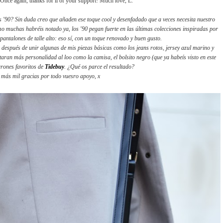
 Once again, thanks for ll of your support! Much love, L.
 '90? Sin duda creo que añaden ese toque cool y desenfadado que a veces necesita nuestro
 muchas habréis notado ya, los '90 pegan fuerte en las últimas colecciones inspiradas por
pantalones de talle alto: eso sí, con un toque renovado y buen gusto.
ue después de unir algunas de mis piezas básicas como los jeans rotos, jersey azul marino y
aran más personalidad al loo como la camisa, el bolsito negro (que ya habeís visto en este
rrones favoritos de
Tidebuy
. ¿Qué os parce el resultado?
más mil gracias por todo vuesro apoyo, x