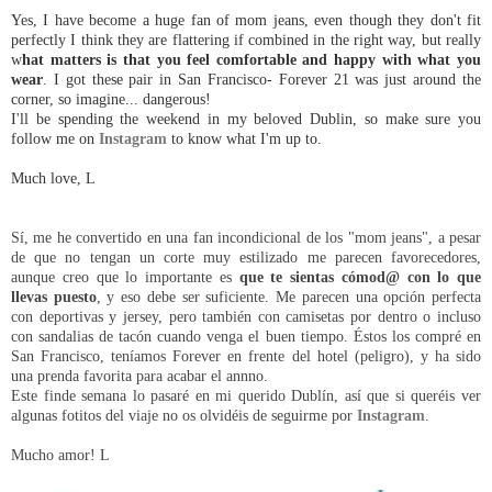
Yes, I have become a huge fan of mom jeans, even though they don't fit
perfectly I think they are flattering if combined in the right way, but really
w
hat matters is that you feel comfortable and happy with what you
wear
. I got these pair in San Francisco- Forever 21 was just around the
corner, so imagine... dangerous!
I'll be spending the weekend in my beloved Dublin, so make sure you
follow me on
Instagram
to know what I'm up to.
Much love, L
Sí, me he convertido en una fan incondicional de los "mom jeans", a pesar
de que no tengan un corte muy estilizado me parecen favorecedores,
aunque creo que lo importante es
que te sientas cómod@ con lo que
llevas puesto
, y eso debe ser suficiente. Me parecen una opción perfecta
con deportivas y jersey, pero también con camisetas por dentro o incluso
con sandalias de tacón cuando venga el buen tiempo. Éstos los compré en
San Francisco, teníamos Forever en frente del hotel (peligro), y ha sido
una prenda favorita para acabar el annno.
Este finde semana lo pasaré en mi querido Dublín, así que si queréis ver
algunas fotitos del viaje no os olvidéis de seguirme por
Instagram
.
Mucho amor! L