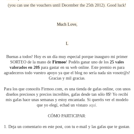
(you can use the vouchers until December the 25th 2012). Good luck!
Much Love,
L
Buenas a todos! Hoy es un día muy especial porque inauguro mi primer
SORTEO de la mano de
Firmoo
! Podéis ganar uno de los
25 vales
valorados en 20$
para gastar en su web online. Este premio es para
agradeceros todo vuestro apoyo ya que el blog no sería nada sin vosotr@s!
Gracias y mil gracias.
Para los que conocéis Firmoo.com, es una tienda de gafas online, con unos
diseños preciosos y precios increíbles, gafas desde tan sólo 8$! Yo recibí
mis gafas hace unas semanas y estoy encantada. Si queréis ver el modelo
que yo elegí, echad un vistazo
aquí
.
CÓMO PARTICIPAR:
1. Deja un comentario en este post, con tu e-mail y las gafas que te gustan.