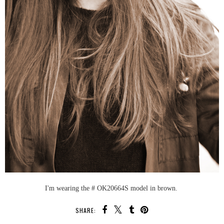
I'm wearing the # OK20664S model in brown.
SHARE: