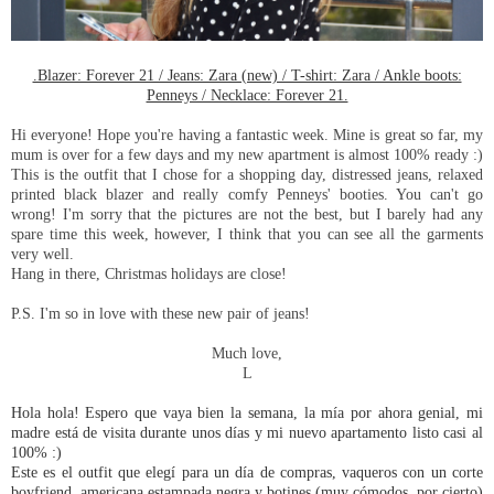
.Blazer: Forever 21 / Jeans: Zara (new) / T-shirt: Zara / Ankle boots:
Penneys / Necklace: Forever 21.
Hi everyone! Hope you're having a fantastic week. Mine is great so far, my
mum is over for a few days and my new apartment is almost 100% ready :)
This is the outfit that I chose for a shopping day, distressed jeans, relaxed
printed black blazer and really comfy Penneys' booties. You can't go
wrong! I'm sorry that the pictures are not the best, but I barely had any
spare time this week, however, I think that you can see all the garments
very well.
Hang in there, Christmas holidays are close!
P.S. I'm so in love with these new pair of jeans!
Much love,
L
Hola hola! Espero que vaya bien la semana, la mía por ahora genial, mi
madre está de visita durante unos días y mi nuevo apartamento listo casi al
100% :)
Este es el outfit que elegí para un día de compras, vaqueros con un corte
boyfriend, americana estampada negra y botines (muy cómodos, por cierto)