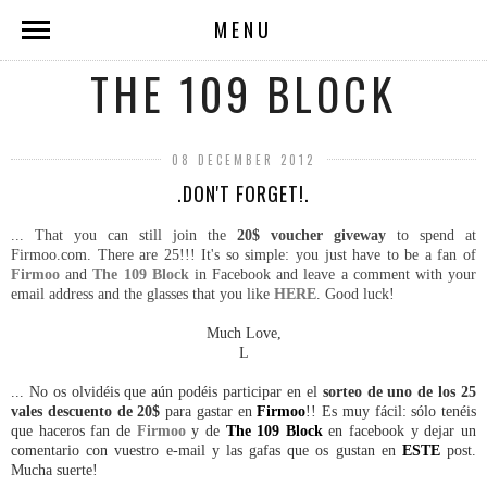
MENU
THE 109 BLOCK
08 DECEMBER 2012
.DON'T FORGET!.
... That you can still join the
20$ voucher giveway
to spend at
Firmoo.com. There are 25!!! It's so simple: you just have to be a fan of
Firmoo
and
The 109 Block
in Facebook and leave a comment with your
email address and the glasses that you like
HERE
. Good luck!
Much Love,
L
... No os olvidéis que aún podéis participar en el
sorteo de uno de los 25
vales descuento de 20$
para gastar en
Firmoo
!! Es muy fácil: sólo tenéis
que haceros fan de
Firmoo
y de
The 109 Block
en facebook y dejar un
comentario con vuestro e-mail y las gafas que os gustan en
ESTE
post.
Mucha suerte!